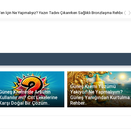
‹
en İçin Ne Yapmalıyız? Yazın Tadını Çıkarırken Sağlıklı Bronzlaşma Rehberi
Güneş Kremi Yüzümü
Güneş Kreminde Arbutin
Yakıyor! Ne Yapmalıyım?
Kullanılır mı? Cilt Lekelerine
Güneş Yanığından Kurtulma
Karşı Doğal Bir Çözüm..
Rehber..