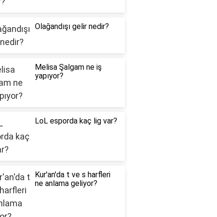
Olağandışı gelir nedir?
Melisa Şalgam ne iş
yapıyor?
LoL esporda kaç lig var?
Kur'an'da t ve s harfleri
ne anlama geliyor?