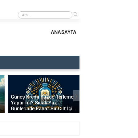
›
Ayçiçek Yağı Bronzlaştırır mı? Doğal Bronzluk İçin Doğru Bilgiler
ANASAYFA
›
Güneş Kremi Yüzde Terleme
Bioderma Marka Güne
Yapar mı? Sıcak Yaz
Kremi Yağlı mı? Cilt Ti
Günlerinde Rahat Bir Cilt İçi..
En Uygun Bioderma Ürü