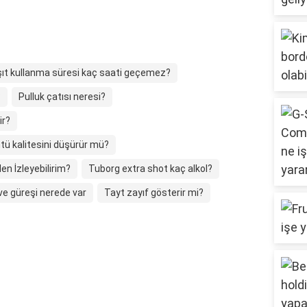
şıt kullanma süresi kaç saati geçemez?
?
Pulluk çatısı neresi?
ir?
tü kalitesini düşürür mü?
n İzleyebilirim?
Tuborg extra shot kaç alkol?
e güreşi nerede var
Tayt zayıf gösterir mi?