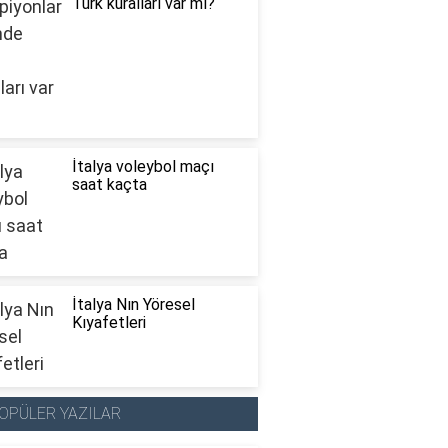
Türk kuralları var mı?
İtalya voleybol maçı
saat kaçta
İtalya Nın Yöresel
Kıyafetleri
OPÜLER YAZILAR