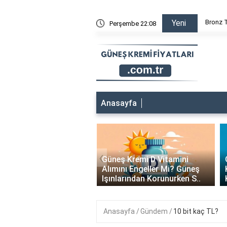
neş Kremi Yağlı mı? Cilt Tipinize En Uygun Bioderma Ürününü K
Bronz T
Yeni
Perşembe 22:08
Anasayfa
 Kremi Denize
‹
den Kaç Dakika Önce
Güneş Kremi D Vitamini
meli? Mükemmel Güneş
Alımını Engeller Mi? Güneş
..
Işınlarından Korunurken S..
Anasayfa
Gündem
10 bit kaç TL?