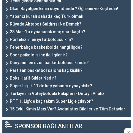
Tenis çimde oynanabilir mi
Okan Bayülgen kimin soyundandır? Öğrenin ve Keşfedin!
Yabancı kuralı sahada kaç Türk olmalı
Rüyada Ahtapot Saldırısı Ne Demek?
23 Mart'ta oynanacak maç saat kaçta?
Portekiz'in en iyi futbolcusu kim?
Fenerbahçe basketbolda hangi ligde?
Spor psikolojisi ne ile ilgilenir?
Dünyanın en uzun basketbolcusu kimdir?
Partizan basketbol salonu kaç kişilik?
Boks Hafif Sıklet Nedir?
Süper Lig ilk 11'de kaç yabancı oynayabilir?
Türkiye'nin Voleyboldaki Rakipleri - Detaylı Analiz
PTT 1. Lig'de kaç takım Süper Lig'e çıkıyor?
15 Eylül Kimin Maçı Var? Aydınlatıcı Bilgiler ve Tüm Detaylar
SPONSOR BAĞLANTILAR