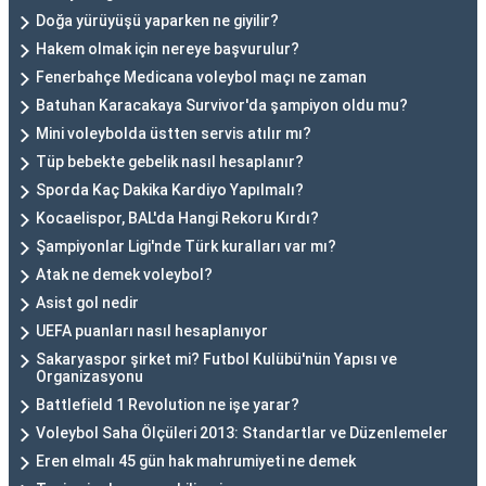
Doğa yürüyüşü yaparken ne giyilir?
Hakem olmak için nereye başvurulur?
Fenerbahçe Medicana voleybol maçı ne zaman
Batuhan Karacakaya Survivor'da şampiyon oldu mu?
Mini voleybolda üstten servis atılır mı?
Tüp bebekte gebelik nasıl hesaplanır?
Sporda Kaç Dakika Kardiyo Yapılmalı?
Kocaelispor, BAL'da Hangi Rekoru Kırdı?
Şampiyonlar Ligi'nde Türk kuralları var mı?
Atak ne demek voleybol?
Asist gol nedir
UEFA puanları nasıl hesaplanıyor
Sakaryaspor şirket mi? Futbol Kulübü'nün Yapısı ve
Organizasyonu
Battlefield 1 Revolution ne işe yarar?
Voleybol Saha Ölçüleri 2013: Standartlar ve Düzenlemeler
Eren elmalı 45 gün hak mahrumiyeti ne demek