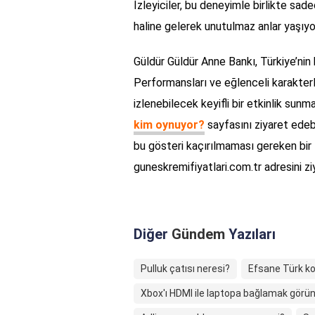
İzleyiciler, bu deneyimle birlikte sade
haline gelerek unutulmaz anlar yaşıyor
Güldür Güldür Anne Bankı, Türkiye’nin
Performansları ve eğlenceli karakterler
izlenebilecek keyifli bir etkinlik sunm
kim oynuyor?
sayfasını ziyaret edebil
bu gösteri kaçırılmaması gereken bir fı
guneskremifiyatlari.com.tr adresini z
Diğer
Gündem
Yazıları
Pulluk çatısı neresi?
Efsane Türk ko
Xbox'ı HDMI ile laptopa bağlamak görün