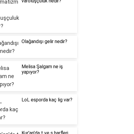
varoluşçuluk nedir?
Olağandışı gelir nedir?
Melisa Şalgam ne iş
yapıyor?
LoL esporda kaç lig var?
Kur'an'da t ve s harfleri