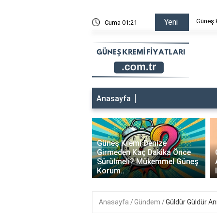
 Terleme Yapar mı? Sıcak Yaz Günlerinde Rahat Bir Cilt İçin İpuçl
Bioderm
Yeni
Cuma 01:21
eşfedi
Anasayfa
 Kremi Doktor
Güneş Kremi Denize
‹
nesi Sonrası
Girmeden Kaç Dakika Önce
bilir Mi? Cildinize En
Sürülmeli? Mükemmel Güneş
 Gün..
Korum..
Anasayfa
Gündem
Güldür Güldür A