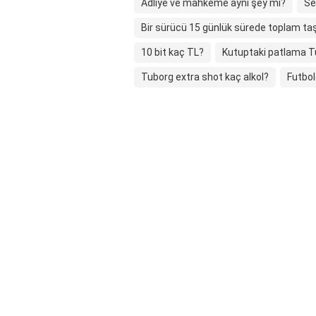
Adliye ve mahkeme aynı şey mi?
Se
Bir sürücü 15 günlük sürede toplam ta
10 bit kaç TL?
Kutuptaki patlama Tü
Tuborg extra shot kaç alkol?
Futbol