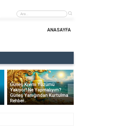
›
Bronz Ten İçin Ne Yapmalıyız? Yazın Tadını Çıkarırken Sağlıklı Bronzlaşma
ANASAYFA
Güneş Kremi Yüzümü
›
Yakıyor! Ne Yapmalıyım?
Güneş Kremi Yüzde Te
Güneş Yanığından Kurtulma
Yapar mı? Sıcak Yaz
Rehber..
Günlerinde Rahat Bir Cilt