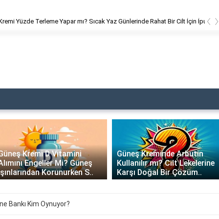
‹
a Marka Güneş Kremi Yağlı mı? Cilt Tipinize En Uygun Bioderma Ürününü K
n
Güneş Kremi D Vitamini
Güneş Kreminde Arbutin
Alımını Engeller Mi? Güneş
Kullanılır mı? Cilt Lekelerine
Işınlarından Korunurken S..
Karşı Doğal Bir Çözüm..
nne Bankı Kim Oynuyor?