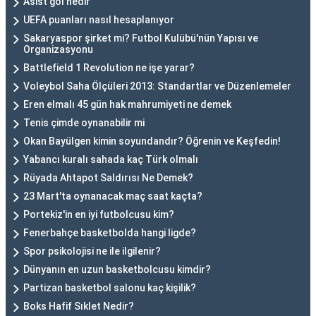
Asist gol nedir
UEFA puanları nasıl hesaplanıyor
Sakaryaspor şirket mi? Futbol Kulübü'nün Yapısı ve
Organizasyonu
Battlefield 1 Revolution ne işe yarar?
Voleybol Saha Ölçüleri 2013: Standartlar ve Düzenlemeler
Eren elmalı 45 gün hak mahrumiyeti ne demek
Tenis çimde oynanabilir mi
Okan Bayülgen kimin soyundandır? Öğrenin ve Keşfedin!
Yabancı kuralı sahada kaç Türk olmalı
Rüyada Ahtapot Saldırısı Ne Demek?
23 Mart'ta oynanacak maç saat kaçta?
Portekiz'in en iyi futbolcusu kim?
Fenerbahçe basketbolda hangi ligde?
Spor psikolojisi ne ile ilgilenir?
Dünyanın en uzun basketbolcusu kimdir?
Partizan basketbol salonu kaç kişilik?
Boks Hafif Sıklet Nedir?