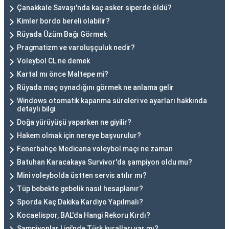
Çanakkale Savaşı'nda kaç asker siperde öldü?
Kimler bordo bereli olabilir?
Rüyada Üzüm Bağı Görmek
Pragmatizm ve varoluşçuluk nedir?
Voleybol CL ne demek
Kartal mı önce Maltepe mi?
Rüyada maç oynadığını görmek ne anlama gelir
Windows otomatik kapanma süreleri ve ayarları hakkında
detaylı bilgi
Doğa yürüyüşü yaparken ne giyilir?
Hakem olmak için nereye başvurulur?
Fenerbahçe Medicana voleybol maçı ne zaman
Batuhan Karacakaya Survivor'da şampiyon oldu mu?
Mini voleybolda üstten servis atılır mı?
Tüp bebekte gebelik nasıl hesaplanır?
Sporda Kaç Dakika Kardiyo Yapılmalı?
Kocaelispor, BAL'da Hangi Rekoru Kırdı?
Şampiyonlar Ligi'nde Türk kuralları var mı?