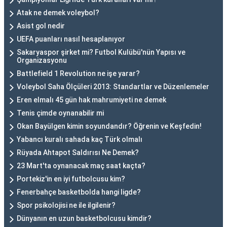
Atak ne demek voleybol?
Asist gol nedir
UEFA puanları nasıl hesaplanıyor
Sakaryaspor şirket mi? Futbol Kulübü'nün Yapısı ve
Organizasyonu
Battlefield 1 Revolution ne işe yarar?
Voleybol Saha Ölçüleri 2013: Standartlar ve Düzenlemeler
Eren elmalı 45 gün hak mahrumiyeti ne demek
Tenis çimde oynanabilir mi
Okan Bayülgen kimin soyundandır? Öğrenin ve Keşfedin!
Yabancı kuralı sahada kaç Türk olmalı
Rüyada Ahtapot Saldırısı Ne Demek?
23 Mart'ta oynanacak maç saat kaçta?
Portekiz'in en iyi futbolcusu kim?
Fenerbahçe basketbolda hangi ligde?
Spor psikolojisi ne ile ilgilenir?
Dünyanın en uzun basketbolcusu kimdir?