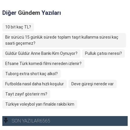
Diğer
Gündem
Yazıları
10 bit kaç TL?
Bir sürücü 15 günlük sürede toplam taşıt kullanma süresi kaç
saati geçemez?
Güldür Güldür Anne Bankı Kim Oynuyor?
Pulluk çatısı neresi?
Efsane Türk komedi filmi nereden izlenir?
Tuborg extra shot kaç alkol?
Futbolda nasıl daha hızlı koşulur
Deve güreşi nerede var
Tayt zayıf gösterir mi?
Türkiye voleybol yarı finalde rakibi kim
SON YAZILAR6565