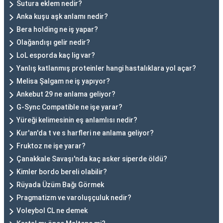
Sutura eklem nedir?
Anka kuşu aşk anlamı nedir?
Bera holding ne iş yapar?
Olağandışı gelir nedir?
LoL esporda kaç lig var?
Yanlış katlanmış proteinler hangi hastalıklara yol açar?
Melisa Şalgam ne iş yapıyor?
Ankebut 29 ne anlama geliyor?
G-Sync Compatible ne işe yarar?
Yüreği kelimesinin eş anlamlısı nedir?
Kur'an'da t ve s harfleri ne anlama geliyor?
Fruktoz ne işe yarar?
Çanakkale Savaşı'nda kaç asker siperde öldü?
Kimler bordo bereli olabilir?
Rüyada Üzüm Bağı Görmek
Pragmatizm ve varoluşçuluk nedir?
Voleybol CL ne demek