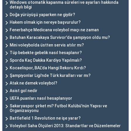
Windows otomatik kapanma süreleri ve ayarları hakkında
detaylı bilgi
Doğa yürüyüşü yaparken ne giyilir?
Hakem olmak için nereye başvurulur?
Fenerbahçe Medicana voleybol maçı ne zaman
Batuhan Karacakaya Survivor'da şampiyon oldu mu?
Mini voleybolda üstten servis atılır mı?
Tüp bebekte gebelik nasıl hesaplanır?
Sporda Kaç Dakika Kardiyo Yapılmalı?
Kocaelispor, BAL'da Hangi Rekoru Kırdı?
Şampiyonlar Ligi'nde Türk kuralları var mı?
Atak ne demek voleybol?
Asist gol nedir
UEFA puanları nasıl hesaplanıyor
Sakaryaspor şirket mi? Futbol Kulübü'nün Yapısı ve
Organizasyonu
Battlefield 1 Revolution ne işe yarar?
Voleybol Saha Ölçüleri 2013: Standartlar ve Düzenlemeler